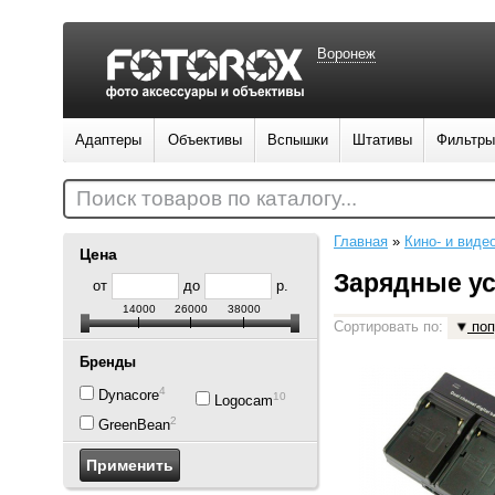
Воронеж
Адаптеры
Объективы
Вспышки
Штативы
Фильтры
Поиск товаров по каталогу...
Главная
»
Кино- и виде
Цена
Зарядные ус
от
до
р.
14000
26000
38000
Сортировать по:
поп
Бренды
4
Dynacore
10
Logocam
2
GreenBean