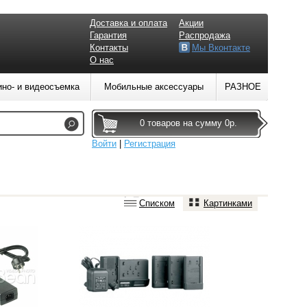
Доставка и оплата
Акции
Гарантия
Распродажа
Контакты
Мы Вконтакте
О нас
ино- и видеосъемка
Мобильные аксессуары
РАЗНОЕ
0 товаров на сумму 0р.
Войти
|
Регистрация
Списком
Картинками