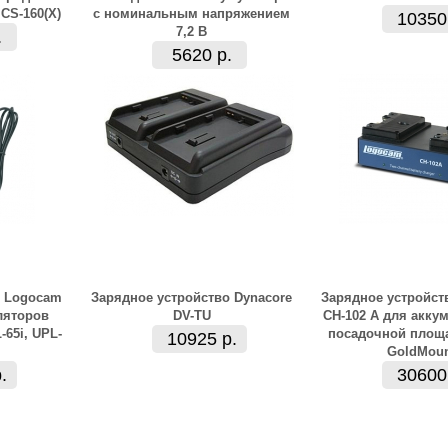
CS-160(X)
с номинальным напряжением
10350
7,2 В
.
5620 р.
о Logocam
Зарядное устройство Dynacore
Зарядное устройст
ляторов
DV-TU
CH-102 A для акку
65i, UPL-
посадочной площа
10925 р.
GoldMou
.
30600