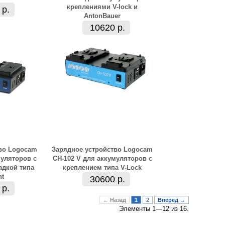
креплениями V-lock и
 р.
AntonBauer
10620 р.
во Logocam
Зарядное устройство Logocam
муляторов с
CH-102 V для аккумуляторов с
дкой типа
креплением типа V-Lock
nt
30600 р.
 р.
← Назад
1
2
Вперед →
Элементы 1—12 из 16.