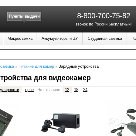
8-800-700-75-82
Пункты выдачи
звонок по России бесплатный!
Макросъемка
Аккумуляторы и ЗУ
Студийная съемка
К
осъемка
»
Питание для камер
»
Зарядные устройства
тройства для видеокамер
улярности
цене
На странице:
12
18
24