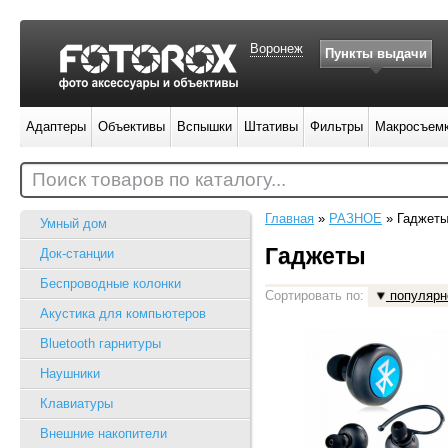
Воронеж
Пункты выдачи
Адаптеры
Объективы
Вспышки
Штативы
Фильтры
Макросъем
Поиск товаров по каталогу...
Главная
»
РАЗНОЕ
»
Гаджет
Умный дом
Гаджеты
Док-станции
Беспроводные колонки
Сортировать по:
популярн
Акустика для компьютеров
Bluetooth гарнитуры
Наушники
Клавиатуры
Внешние накопители