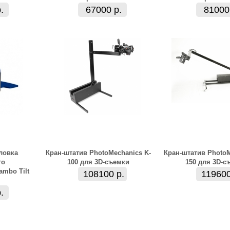
.
67000 р.
81000
ловка
Кран-штатив PhotoMechanics K-
Кран-штатив PhotoM
го
100 для 3D-съемки
150 для 3D-с
mbo Tilt
108100 р.
119600
.