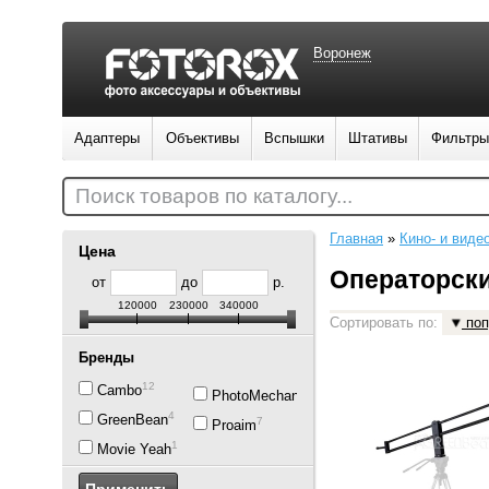
Воронеж
Адаптеры
Объективы
Вспышки
Штативы
Фильтры
Поиск товаров по каталогу...
Главная
»
Кино- и виде
Цена
Операторск
от
до
р.
120000
230000
340000
Сортировать по:
поп
Бренды
12
Cambo
2
PhotoMechanics
4
GreenBean
7
Proaim
1
Movie Yeah