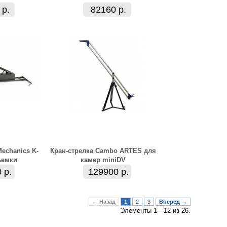
 р.
82160 р.
echanics K-
Кран-стрелка Cambo ARTES для
ъемки
камер miniDV
 р.
129900 р.
← Назад
1
2
3
Вперед →
Элементы 1—12 из 26.