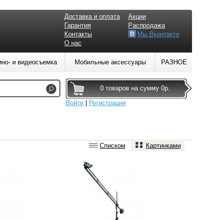
Доставка и оплата
Акции
Гарантия
Распродажа
Контакты
Мы Вконтакте
О нас
ино- и видеосъемка
Мобильные аксессуары
РАЗНОЕ
0 товаров на сумму 0р.
Войти
|
Регистрация
Списком
Картинками