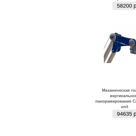
58200 р
Механическая го
вертикально
панорамирования Ca
unit
94635 р