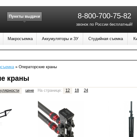
8-800-700-75-82
Пункты выдачи
звонок по России бесплатный!
Макросъемка
Аккумуляторы и ЗУ
Студийная съемка
К
осъемка
»
Операторские краны
ие краны
улярности
цене
На странице:
12
18
24