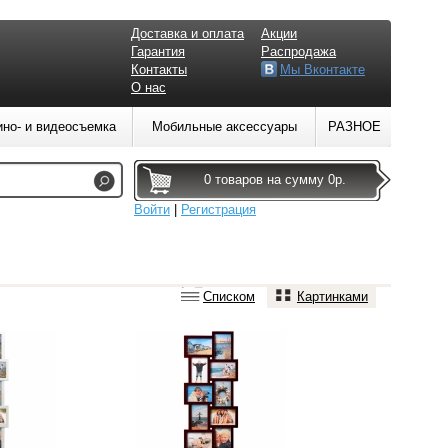
Доставка и оплата
Акции
Гарантия
Распродажа
Контакты
Мы Вконтакте
О нас
ино- и видеосъемка
Мобильные аксессуары
РАЗНОЕ
0 товаров на сумму 0р.
Войти
|
Регистрация
Списком
Картинками