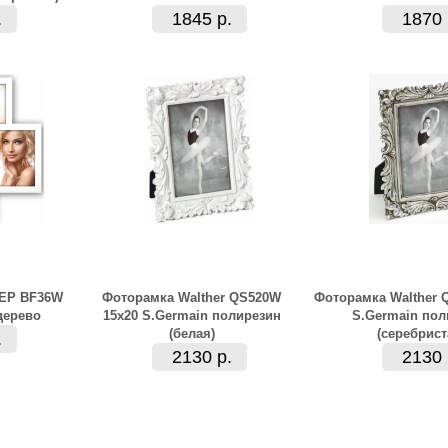
.
1845 р.
1870 
ZEP BF36W
Фоторамка Walther QS520W
Фоторамка Walther 
дерево
15x20 S.Germain полирезин
S.Germain пол
(белая)
(серебрист
.
2130 р.
2130 