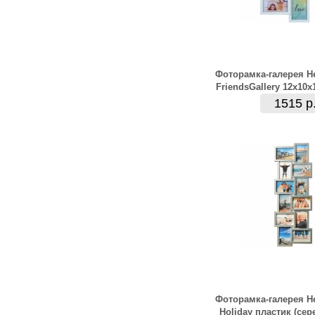
Фоторамка-галерея H
FriendsGallery 12х10х
1515 р
Фоторамка-галерея H
Holiday пластик (сер