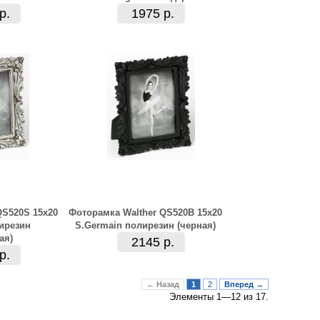
р.
1975 р.
QS520S 15x20
Фоторамка Walther QS520B 15x20
ирезин
S.Germain полирезин (черная)
ая)
2145 р.
р.
← Назад
1
2
Вперед →
Элементы 1—12 из 17.