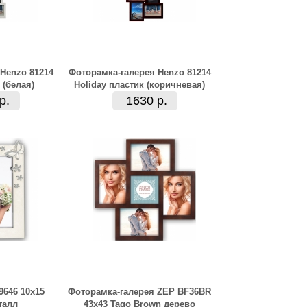
Henzo 81214
Фоторамка-галерея Henzo 81214
 (белая)
Holiday пластик (коричневая)
р.
1630 р.
646 10x15
Фоторамка-галерея ZEP BF36BR
талл
43x43 Tago Brown дерево