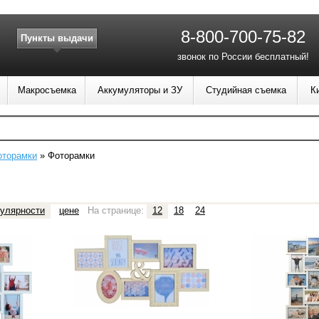
8-800-700-75-82
Пункты выдачи
звонок по России бесплатный!
Макросъемка
Аккумуляторы и ЗУ
Студийная съемка
К
оторамки
»
Фоторамки
улярности
цене
На странице:
12
18
24