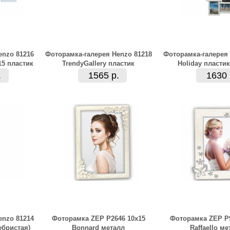
enzo 81216
Фоторамка-галерея Henzo 81218
Фоторамка-галерея 
15 пластик
TrendyGallery пластик
Holiday пластик
.
1565 р.
1630 
enzo 81214
Фоторамка ZEP P2646 10x15
Фоторамка ZEP P9
ебристая)
Bonnard металл
Raffaello ме