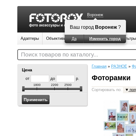
Воронеж
Ваш город
Воронеж
?
Адаптеры
Объективы
Вспышки
Штативы
Фильтры
Да
Изменить город
Поиск товаров по каталогу...
Главная
»
РАЗНОЕ
»
Ф
Цена
Фоторамки
от
до
р.
1800
2200
2500
Сортировать по:
поп