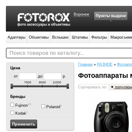
Воронеж
Пункты выдачи
Адаптеры
Объективы
Вспышки
Штативы
Фильтры
Макросъем
Поиск товаров по каталогу...
Главная
»
РАЗНОЕ
»
Фотоапп
Цена
Фотоаппараты 
от
до
р.
7000
9000
11000
Сортировать по:
популярн
Бренды
10
Fujinon
2
Polaroid
1
Kodak