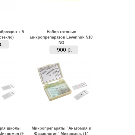
бразцов + 5
Набор готовых
стекло)
микропрепаратов Levenhuk N10
NG
р.
900 р.
для школы
Микропрепараты "Анатомия и
Микромед (9
Физиология" Микромед, (14