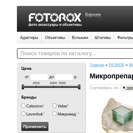
Воронеж
Адаптеры
Объективы
Вспышки
Штативы
Фильтры
Поиск товаров по каталогу...
Главная
»
РАЗНОЕ
»
М
Цена
Микропрепа
от
до
р.
2000
4000
5000
Сортировать по:
поп
Бренды
2
5
Celestron
Veber
8
11
Levenhuk
Микромед