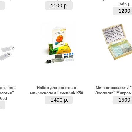
обр.)
1100 р.
1290 
ля школы
Набор для опытов с
Микропрепараты "
ология"
микроскопом Levenhuk K50
Зоология" Микроме
бр.)
1490 р.
1500 
.