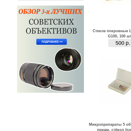
Стекла покровные 
G100, 100 ш
500 р.
Микропрепараты 5 об
предм. стёкол (пл