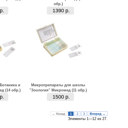
обр.)
р.
1390 р.
Ботаника и
Микропрепараты для школы
д (14 обр.)
"Зоология" Микромед (11 обр.)
р.
1500 р.
← Назад
1
2
3
Вперед →
Элементы 1—12 из 27.