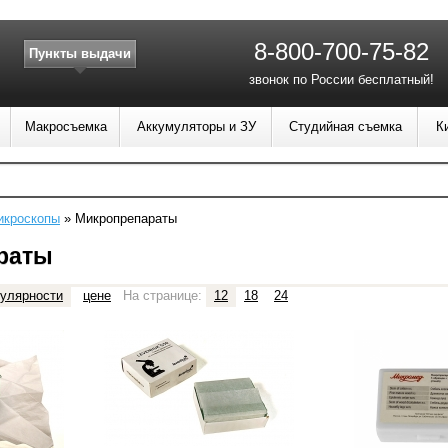
8-800-700-75-82
Пункты выдачи
звонок по России бесплатный!
Макросъемка
Аккумуляторы и ЗУ
Студийная съемка
К
икроскопы
»
Микропрепараты
раты
улярности
цене
На странице:
12
18
24