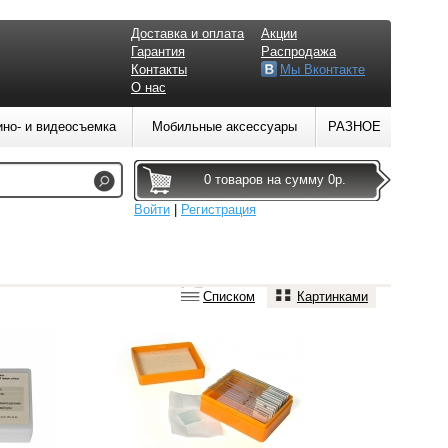
Доставка и оплата
Акции
Гарантия
Распродажа
Контакты
Мы Вконтакте
О нас
ино- и видеосъемка
Мобильные аксессуары
РАЗНОЕ
0 товаров на сумму 0р.
Войти
|
Регистрация
Списком
Картинками