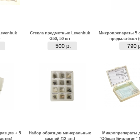
Levenhuk
Стекла предметные Levenhuk
Микропрепараты 5 о
т
G50, 50 шт
предм.стёкол (
500 р.
790 
разцов + 5
Набор образцов минеральных
Микропрепараты 
астик)
камней (12 шт.)
"Общая Биология" 