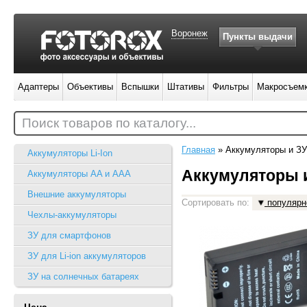
Воронеж
Пункты выдачи
Адаптеры
Объективы
Вспышки
Штативы
Фильтры
Макросъем
Поиск товаров по каталогу...
Главная
»
Аккумуляторы и ЗУ
Аккумуляторы Li-Ion
Аккумуляторы 
Аккумуляторы AA и AAA
Внешние аккумуляторы
Сортировать по:
популярн
Чехлы-аккумуляторы
ЗУ для смартфонов
ЗУ для Li-ion аккумуляторов
ЗУ на солнечных батареях