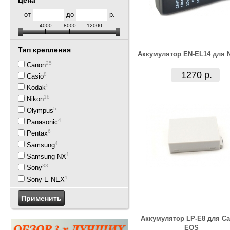
Цена
от
до
р.
4000
8000
12000
Тип крепления
Аккумулятор EN-EL14 для 
25
Canon
1270 р.
8
Casio
5
Kodak
18
Nikon
5
Olympus
4
Panasonic
6
Pentax
4
Samsung
1
Samsung NX
33
Sony
1
Sony E NEX
Аккумулятор LP-E8 для C
EOS