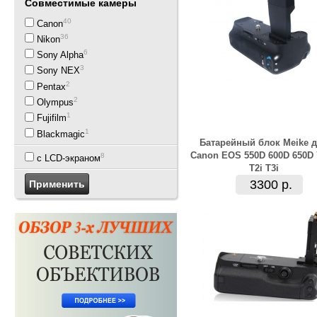
Совместимые камеры
40
Canon
36
Nikon
6
Sony Alpha
3
Sony NEX
2
Pentax
2
Olympus
1
Fujifilm
1
Blackmagic
Батарейный блок Meike 
Canon EOS 550D 600D 650D 
8
с LCD-экраном
T2i T3i
3300 р.