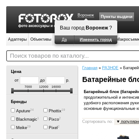
Воронеж
Пункты выдачи
Ваш город
Воронеж
?
Адаптеры
Объективы
Вспышки
Штативы
Фильтры
Макросъем
Да
Изменить город
Поиск товаров по каталогу...
Главная
»
РАЗНОЕ
»
Батарей
Цена
Батарейные бл
от
до
р.
7000
12000
16000
Батарейный блок (батарей
продолжительной и интенсив
Бренды
удобного расположения руки
основные функциональные к
24
19
Aputure
Phottix
1
2
Blackmagic
Pixco
Сортировать по:
популярн
29
2
Meike
Pixel