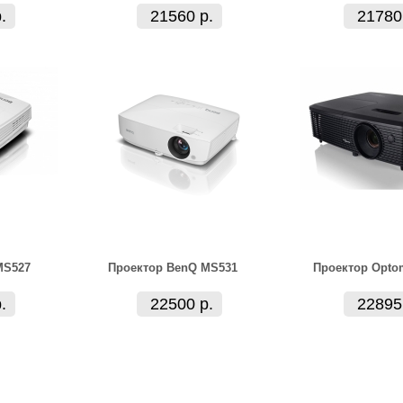
.
21560 р.
21780
MS527
Проектор BenQ MS531
Проектор Opto
.
22500 р.
22895