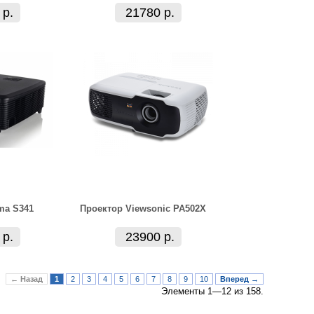
 р.
21780 р.
ma S341
Проектор Viewsonic PA502X
 р.
23900 р.
← Назад
1
2
3
4
5
6
7
8
9
10
Вперед →
Элементы 1—12 из 158.