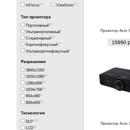
19
12
InFocus
ViewSonic
Тип проектора
90
Портативный
Проектор Acer 
6
Ультрапортативный
36
Стационарный
15990 р
22
Короткофокусный
6
Ультракороткофокусный
Разрешение
1
3840x2160
40
1920x1080
53
1280x800
51
1024x768
1
854x480
12
800x600
Технология
105
DLP
Проектор Acer 
53
LCD