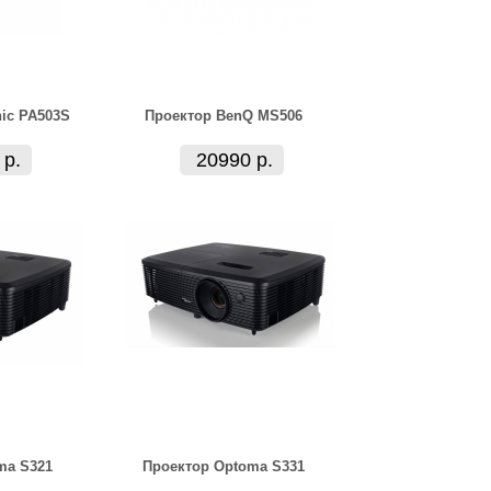
ic PA503S
Проектор BenQ MS506
 р.
20990 р.
ma S321
Проектор Optoma S331