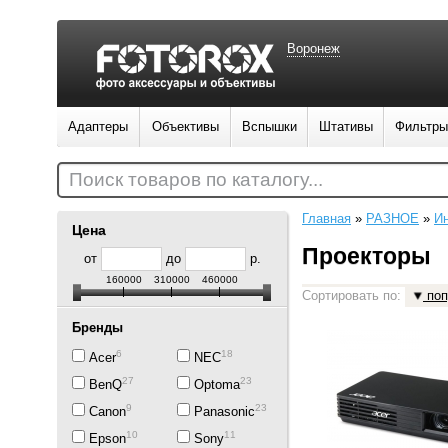
Воронеж
Адаптеры
Объективы
Вспышки
Штативы
Фильтры
Поиск товаров по каталогу...
Главная
»
РАЗНОЕ
»
Ин
Цена
Проекторы
от
до
р.
160000
310000
460000
Сортировать по:
поп
Бренды
6
18
Acer
NEC
27
23
BenQ
Optoma
9
23
Canon
Panasonic
10
11
Epson
Sony