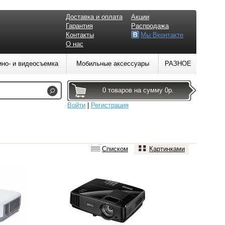
Доставка и оплата
Акции
Гарантия
Распродажа
Контакты
Мы Вконтакте
О нас
ино- и видеосъемка
Мобильные аксессуары
РАЗНОЕ
0 товаров на сумму 0р.
Войти
|
Регистрация
Списком
Картинками