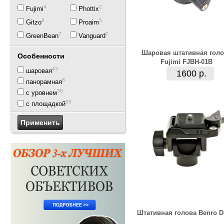
4
2
Fujimi
Phottix
8
5
Gitzo
Proaim
7
7
GreenBean
Vanguard
Шаровая штативная голо
Особенности
Fujimi FJBH-01B
43
шаровая
1600 р.
8
панорамная
36
с уровнем
55
с площадкой
Штативная голова Benro D