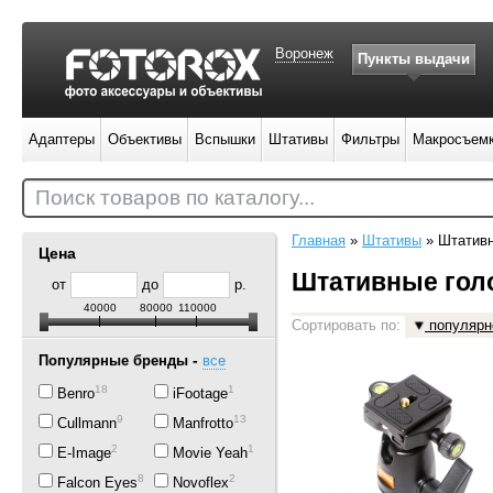
Воронеж
Пункты выдачи
Адаптеры
Объективы
Вспышки
Штативы
Фильтры
Макросъем
Поиск товаров по каталогу...
Главная
»
Штативы
»
Штатив
Цена
Штативные гол
от
до
р.
40000
80000
110000
Сортировать по:
популярн
-
Популярные бренды
все
18
1
Benro
iFootage
9
13
Cullmann
Manfrotto
2
1
E-Image
Movie Yeah
8
2
Falcon Eyes
Novoflex