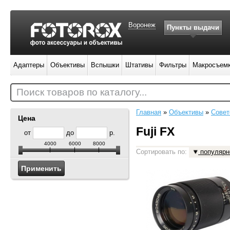
Воронеж
Пункты выдачи
Адаптеры
Объективы
Вспышки
Штативы
Фильтры
Макросъем
Поиск товаров по каталогу...
Главная
»
Объективы
»
Совет
Цена
Fuji FX
от
до
р.
4000
6000
8000
Сортировать по:
популярн