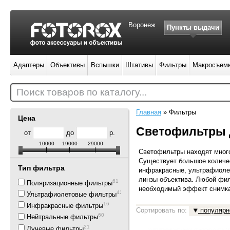
Воронеж
Пункты выдачи
Адаптеры
Объективы
Вспышки
Штативы
Фильтры
Макросъем
Поиск товаров по каталогу...
Главная
»
Фильтры
Цена
Светофильтры 
от
до
р.
10000
19000
29000
Светофильтры находят мног
Существует большое количе
Тип фильтра
инфракрасные, ультрафиолет
линзы объектива. Любой фи
61
Поляризационные фильтры
необходимый эффект снимк
42
Ультрафиолетовые фильтры
16
Инфракрасные фильтры
Сортировать по:
популярн
60
Нейтральные фильтры
21
Лучевые фильтры