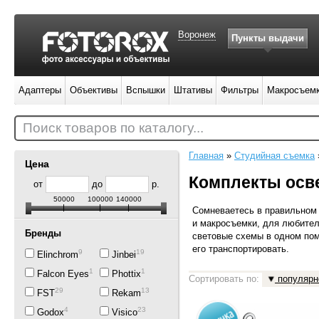
Воронеж
Пункты выдачи
Адаптеры
Объективы
Вспышки
Штативы
Фильтры
Макросъем
Поиск товаров по каталогу...
Главная
»
Студийная съемка
Цена
Комплекты осв
от
до
р.
50000
100000
140000
Сомневаетесь в правильном
и макросъемки, для любите
Бренды
световые схемы в одном по
его транспортировать.
9
19
Elinchrom
Jinbei
19
1
Falcon Eyes
Phottix
Сортировать по:
популярн
29
13
FST
Rekam
4
23
Godox
Visico