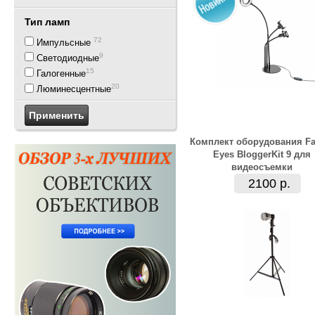
Тип ламп
72
Импульсные
9
Светодиодные
15
Галогенные
20
Люминесцентные
Комплект оборудования Fa
Eyes BloggerKit 9 для
видеосъемки
2100 р.