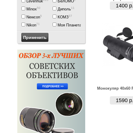
Levenhuk
БелОМО
1400 р
50
11
Minox
Диполь
5
37
Newcon
КОМЗ
71
1
Nikon
Моя Планета
Монокуляр 40x60 
1590 р