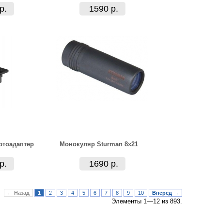
р.
1590 р.
отоадаптер
Монокуляр Sturman 8x21
р.
1690 р.
← Назад
1
2
3
4
5
6
7
8
9
10
Вперед →
Элементы 1—12 из 893.