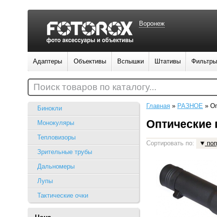
Воронеж
Адаптеры
Объективы
Вспышки
Штативы
Фильтры
Поиск товаров по каталогу...
Главная
»
РАЗНОЕ
»
Оп
Бинокли
Оптические
Монокуляры
Тепловизоры
Сортировать по:
поп
Зрительные трубы
Дальномеры
Лупы
Тактические очки