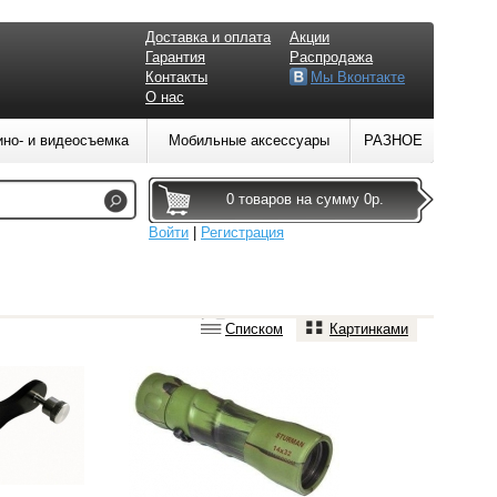
Доставка и оплата
Акции
Гарантия
Распродажа
Контакты
Мы Вконтакте
О нас
ино- и видеосъемка
Мобильные аксессуары
РАЗНОЕ
0 товаров на сумму 0р.
Войти
|
Регистрация
Списком
Картинками