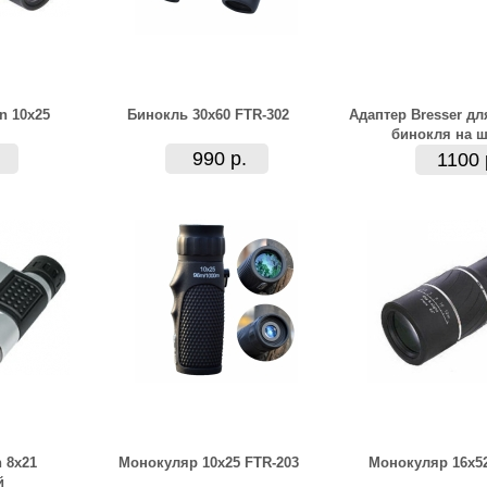
n 10x25
Бинокль 30x60 FTR-302
Адаптер Bresser дл
бинокля на ш
990 р.
1100 
 8x21
Монокуляр 10x25 FTR-203
Монокуляр 16x52
й