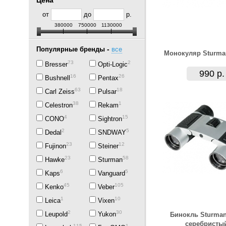
Цена
от
до
р.
380000
750000
1130000
-
Популярные бренды
все
Монокуляр Sturma
73
2
Bresser
Opti-Logic
990 р.
16
26
Bushnell
Pentax
63
18
Carl Zeiss
Pulsar
38
1
Celestron
Rekam
4
15
CONO
Sightron
2
5
Dedal
SNDWAY
23
12
Fujinon
Steiner
23
58
Hawke
Sturman
6
5
Kaps
Vanguard
45
105
Kenko
Veber
1
10
Leica
Vixen
2
30
Leupold
Yukon
Бинокль Sturman
серебристы
115
1